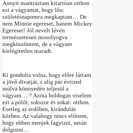
Annyit mantráztam kitartóan otthon
ezt a vágyamat, hogy lőn:
születésnapomra megkaptam… De
nem Minnie egereset, hanem Mickey
Egereset! Jól nevelt lévén
természetesen mosolyogva
megköszöntem, de a vágyam
kielégítetlen maradt.
Ki gondolta volna, hogy előre láttam
a jövő divatját, s alig pár évtized
múlva könnyedén teljesül a
vágyam…:? Azóta boldogan viselem
ezt a pólót, sokszor és sokat: otthon.
Esetleg az erdőben, kirándulás
közben. Az valahogy nincs előttem,
hogy ebben menjek fagyizni, netán
dolgozni…