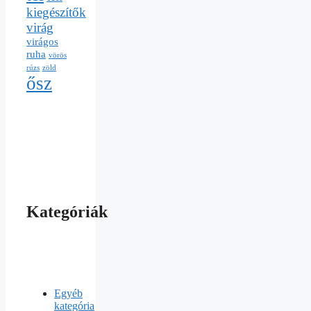
kiegészítők
virág
virágos
ruha
vörös
rúzs
zöld
ősz
Kategóriák
Egyéb
kategória