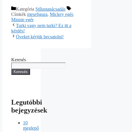
Kategória
Stílustanácsadás
Címkék
mesefigura
,
Mickey egér
,
Minnie egér
Turki vagy nem turki? Ez itt a
kérdés!
Öveket kérjük becsatolni!
Keresés
Keresés
Legutóbbi
bejegyzések
10
meglepő