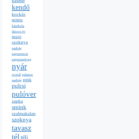
kasmír
kendő
kockás
minta
kánikula
láncos öv
maxi
szoknya
nadrág
napszemcsi
napszemüveg
nyár
overál
palazzo
pink
nadrág
pulcsi
pulóver
sapka
smink
szalmakalap
szoknya
tavasz
tél
téli