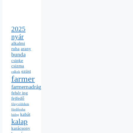
2025
nyár
alkalmi
ruha
arany
bunda
csipke
csizma
ezüst
csíkok
farmer
farmernadrág
fehér ing
fejfedő
fényvédelem
fürdőruha
kabát
hideg
kalap
karácsony