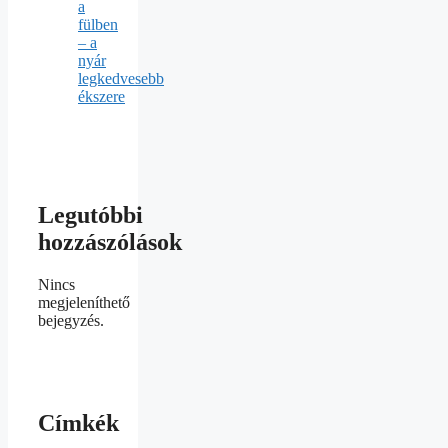
a
fülben
– a
nyár
legkedvesebb
ékszere
Legutóbbi
hozzászólások
Nincs
megjeleníthető
bejegyzés.
Címkék