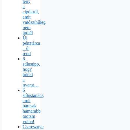
tény
a
cipőkről,
amit
valószínűleg
nem
tudtál
Új
pénztárca
– új
rend
6
stílustipp,
hogy
túléld
a
nyarat…
6
stílustanács,
amit
bárcsak
hamarabb
tudtam
volna!
Cseresznye