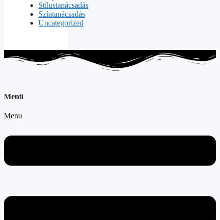
Stílustanácsadás
Színtanácsadás
Uncategorized
Menü
Menu