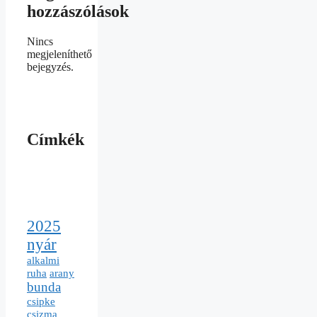
hozzászólások
Nincs
megjeleníthető
bejegyzés.
Címkék
2025
nyár
alkalmi
ruha
arany
bunda
csipke
csizma