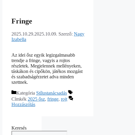
Fringe
2025.10.29.
2025.10.09.
Szerző:
Nagy
Izabella
Az idei ősz egyik legizgalmasabb
trendje a fringe, vagyis a rojtos
részletek. Megjelennek mellényeken,
táskákon és cipőkön, játékos mozgást
és szabadságérzetet adva minden
szettnek.
Kategória
Stílustanácsadás
Címkék
2025 ősz
,
fringe
,
rojt
Hozzászólás
Keresés