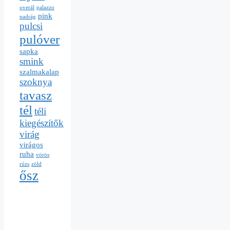
overál
palazzo
pink
nadrág
pulcsi
pulóver
sapka
smink
szalmakalap
szoknya
tavasz
tél
téli
kiegészítők
virág
virágos
ruha
vörös
rúzs
zöld
ősz