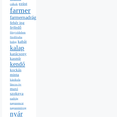
ezüst
csíkok
farmer
farmernadrág
fehér ing
fejfedő
fényvédelem
fürdőruha
kabát
hideg
kalap
karácsony
kasmír
kendő
kockás
minta
kánikula
láncos öv
maxi
szoknya
nadrág
napszemcsi
napszemüveg
nyár