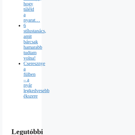
hogy
túléld
a
nyarat…
6
stílustanács,
amit
bárcsak
hamarabb
tudtam
volna!
Cseresznye
a
fülben
– a
nyár
legkedvesebb
ékszere
Legutóbbi