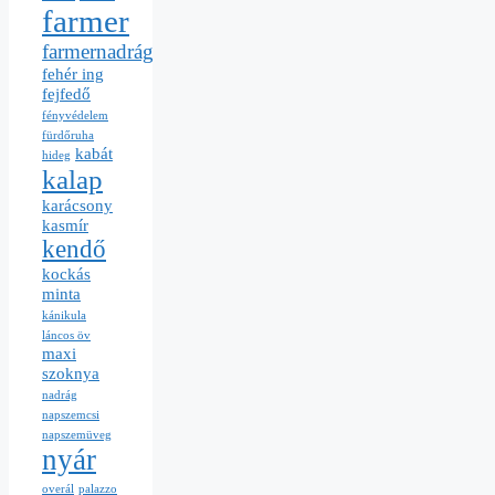
farmer
farmernadrág
fehér ing
fejfedő
fényvédelem
fürdőruha
kabát
hideg
kalap
karácsony
kasmír
kendő
kockás
minta
kánikula
láncos öv
maxi
szoknya
nadrág
napszemcsi
napszemüveg
nyár
overál
palazzo