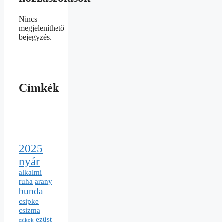
Nincs
megjeleníthető
bejegyzés.
Címkék
2025
nyár
alkalmi
ruha
arany
bunda
csipke
csizma
ezüst
csíkok