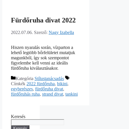
Fürdőruha divat 2022
2022.07.06.
Szerző:
Nagy Izabella
Hiszen nyaralás során, vízparton a
lehető legtöbb bőrfelületet mutatjuk
magunkból, így sok szempontot
figyelembe kell venni az ideális
fürdőruha kiválasztásakor.
Kategória
Stílustanácsadás
Címkék
2022 fürdőruha
,
bikini
,
egyberészes
,
fürdőruha divat
,
fürdőruhás ruha
,
strand divat
,
tankini
Keresés
Keresés