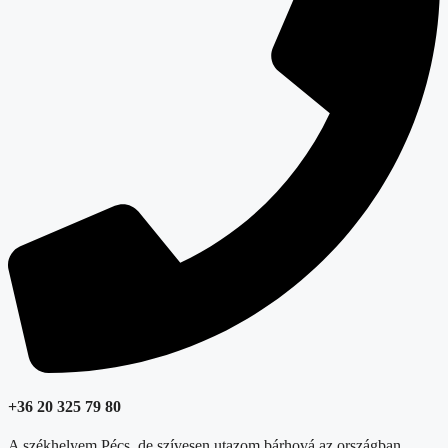
+36 20 325 79 80
A székhelyem Pécs, de szívesen utazom bárhová az országban.