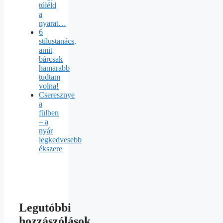
túléld
a
nyarat…
6
stílustanács,
amit
bárcsak
hamarabb
tudtam
volna!
Cseresznye
a
fülben
– a
nyár
legkedvesebb
ékszere
Legutóbbi
hozzászólások