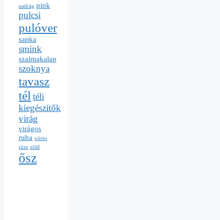
pink
nadrág
pulcsi
pulóver
sapka
smink
szalmakalap
szoknya
tavasz
tél
téli
kiegészítők
virág
virágos
ruha
vörös
rúzs
zöld
ősz